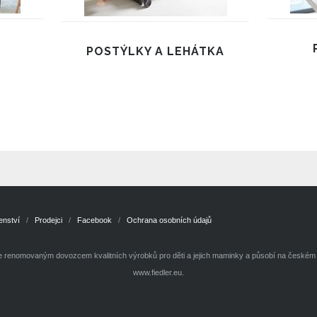
POSTÝLKY A LEHÁTKA
enství
Prodejci
Facebook
Ochrana osobních údajů
je renomovaným dovozcem kvalitních výrobků pro děti a jejich maminky a působí na českém t
www.fiedler.eu.