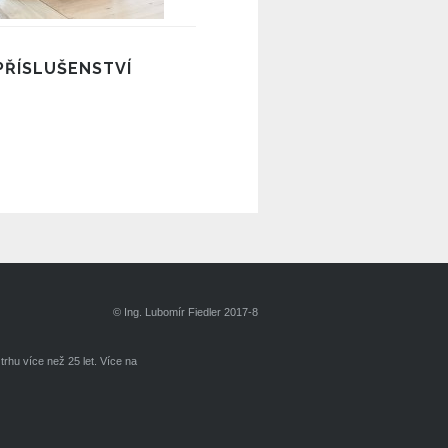
PŘÍSLUŠENSTVÍ
© Ing. Lubomír Fiedler 2017-8
rhu více než 25 let. Více na