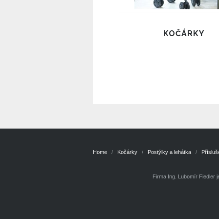
KOČÁRKY
Home
Kočárky
Postýlky a lehátka
Přísluš
Firma Ing. Lubomír Fiedler 