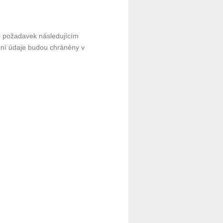
ůj požadavek následujícím
bní údaje budou chráněny v