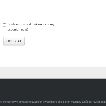
Souhlasím s podmínkami ochrany
osobních údajů
ODESLAT
je renomovaným dovozcem kvalitních výrobků pro děti a jejich maminky a působí na českém t