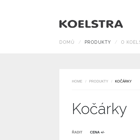
DOMŮ
PRODUKTY
O KOEL
HOME
/
PRODUKTY
/
KOČÁRKY
Kočárky
ŘADIT
CENA +/-